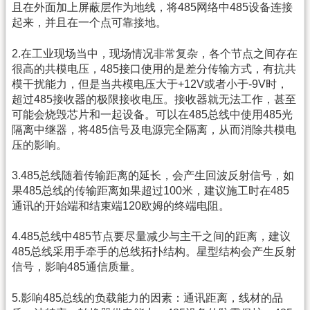
且在外面加上屏蔽层作为地线，将485网络中485设备连接
起来，并且在一个点可靠接地。
2.在工业现场当中，现场情况非常复杂，各个节点之间存在
很高的共模电压，485接口使用的是差分传输方式，有抗共
模干扰能力，但是当共模电压大于+12V或者小于-9V时，
超过485接收器的极限接收电压。接收器就无法工作，甚至
可能会烧毁芯片和一起设备。可以在485总线中使用485光
隔离中继器，将485信号及电源完全隔离，从而消除共模电
压的影响。
3.485总线随着传输距离的延长，会产生回波反射信号，如
果485总线的传输距离如果超过100米，建议施工时在485
通讯的开始端和结束端120欧姆的终端电阻。
4.485总线中485节点要尽量减少与主干之间的距离，建议
485总线采用手牵手的总线拓扑结构。星型结构会产生反射
信号，影响485通信质量。
5.影响485总线的负载能力的因素：通讯距离，线材的品